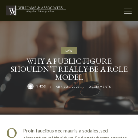
LAW
WHY A PUBLIC FIGURE
SHOULDN’T REALLY BE A ROLE
MODEL
NNO6I
ABRIL 21, 2020
0
COMMENTS
Q
Proin faucibus nec mauris a sodales, sed
elementum mi tincidunt. Sed eget viverra egestas