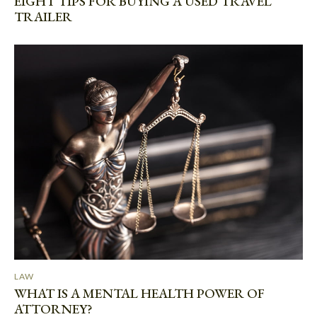
EIGHT TIPS FOR BUYING A USED TRAVEL
TRAILER
LAW
WHAT IS A MENTAL HEALTH POWER OF
ATTORNEY?