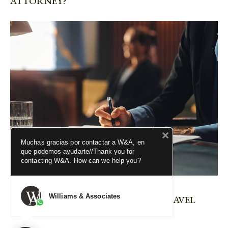
ATTORNEY?
Muchas gracias por contactar a W&A, en
que podemos ayudarte//Thank you for
contacting W&A. How can we help you?
LAW
Williams & Associates
EIGHT TIPS FOR BUYING A USED TRAVEL
TRAILER