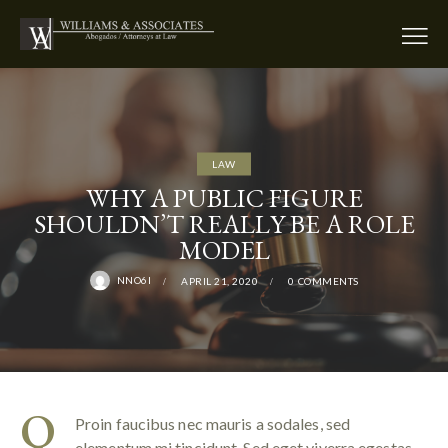
LAW
WHY A PUBLIC FIGURE
SHOULDN’T REALLY BE A ROLE
MODEL
NNO6I
APRIL 21, 2020
0
COMMENTS
Q
Proin faucibus nec mauris a sodales, sed
elementum mi tincidunt. Sed eget viverra egestas