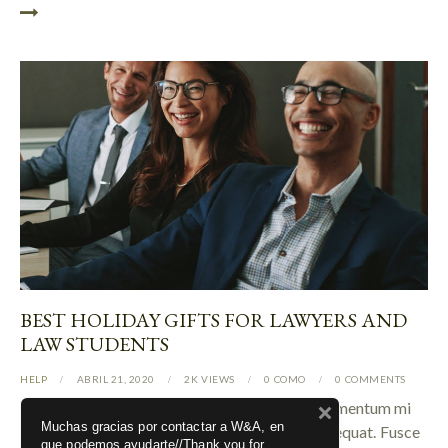
BEST HOLIDAY GIFTS FOR LAWYERS AND
LAW STUDENTS
HELP
ABRIL 21, 2020
2K
VIEWS
0
COMO
0
COMMENTS
Q Proin faucibus nec mauris a sodales, sed elementum mi
Muchas gracias por contactar a W&A, en
tincidunt. Sed eget viverra egestas nisi in consequat. Fusce
que podemos ayudarte//Thank you for