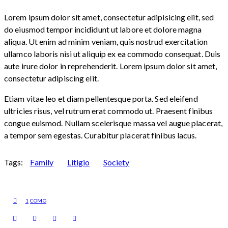
Stet
Lorem ipsum dolor sit amet, consectetur adipisicing elit, sed
clita
do eiusmod tempor incididunt ut labore et dolore magna
kasd
aliqua. Ut enim ad minim veniam, quis nostrud exercitation
gubergren,
ullamco laboris nisi ut aliquip ex ea commodo consequat. Duis
no
aute irure dolor in reprehenderit. Lorem ipsum dolor sit amet,
sea
consectetur adipiscing elit.
sanctus
est
Etiam vitae leo et diam pellentesque porta. Sed eleifend
labore
ultricies risus, vel rutrum erat commodo ut. Praesent finibus
et
congue euismod. Nullam scelerisque massa vel augue placerat,
dolore.
a tempor sem egestas. Curabitur placerat finibus lacus.
By
Kevin
Tags:
Family
Litigio
Society
Smith
1
COMO