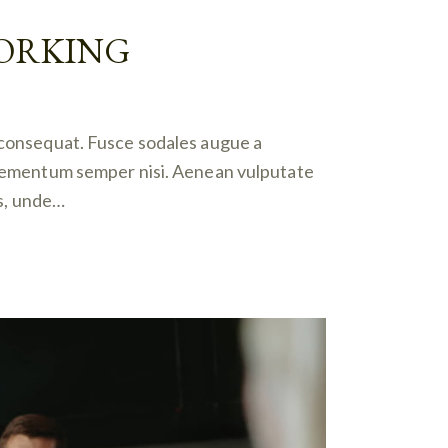
WORKING
n consequat. Fusce sodales augue a
 elementum semper nisi. Aenean vulputate
is, unde…