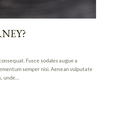
RNEY?
n consequat. Fusce sodales augue a
 elementum semper nisi. Aenean vulputate
is, unde…