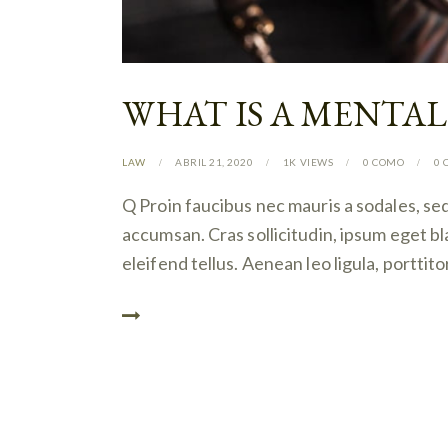
WHAT IS A MENTA
LAW
ABRIL 21, 2020
1K
VIEWS
0
COMO
0
Q Proin faucibus nec mauris a sodales, se
accumsan. Cras sollicitudin, ipsum eget b
eleifend tellus. Aenean leo ligula, porttit