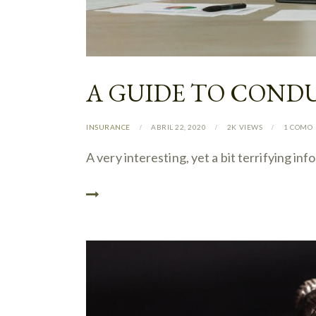
A GUIDE TO COND
INSURANCE
ABRIL 22, 2020
2K
VIEWS
1
COMO
A very interesting, yet a bit terrifying 