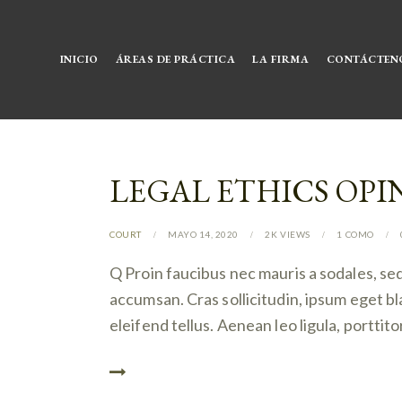
INICIO
ÁREAS DE PRÁCTICA
LA FIRMA
CONTÁCTEN
LEGAL ETHICS OPI
COURT
MAYO 14, 2020
2K
VIEWS
1
COMO
Q Proin faucibus nec mauris a sodales, se
accumsan. Cras sollicitudin, ipsum eget b
eleifend tellus. Aenean leo ligula, porttit