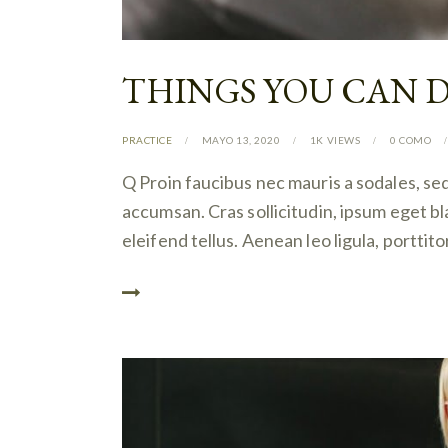
THINGS YOU CAN D
PRACTICE
MAYO 13, 2020
1K
VIEWS
0
COMO
Q Proin faucibus nec mauris a sodales, se
accumsan. Cras sollicitudin, ipsum eget b
eleifend tellus. Aenean leo ligula, porttit