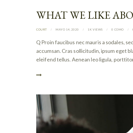
WHAT WE LIKE AB
COURT
MAYO 14, 2020
1K
VIEWS
0
COMO
Q Proin faucibus nec mauris a sodales, se
accumsan. Cras sollicitudin, ipsum eget b
eleifend tellus. Aenean leo ligula, porttit