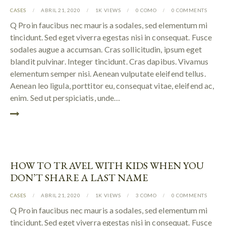
CASES
ABRIL 21, 2020
1K
VIEWS
0
COMO
0
COMMENTS
Q Proin faucibus nec mauris a sodales, sed elementum mi
tincidunt. Sed eget viverra egestas nisi in consequat. Fusce
sodales augue a accumsan. Cras sollicitudin, ipsum eget
blandit pulvinar. Integer tincidunt. Cras dapibus. Vivamus
elementum semper nisi. Aenean vulputate eleifend tellus.
Aenean leo ligula, porttitor eu, consequat vitae, eleifend ac,
enim. Sed ut perspiciatis, unde…
HOW TO TRAVEL WITH KIDS WHEN YOU
DON’T SHARE A LAST NAME
CASES
ABRIL 21, 2020
1K
VIEWS
3
COMO
0
COMMENTS
Q Proin faucibus nec mauris a sodales, sed elementum mi
tincidunt. Sed eget viverra egestas nisi in consequat. Fusce