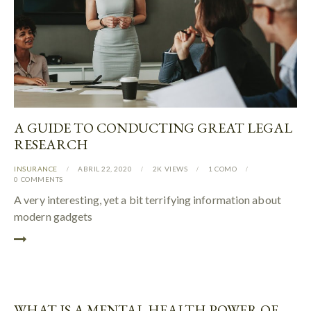
A GUIDE TO CONDUCTING GREAT LEGAL
RESEARCH
INSURANCE
ABRIL 22, 2020
2K
VIEWS
1
COMO
0
COMMENTS
A very interesting, yet a bit terrifying information about
modern gadgets
WHAT IS A MENTAL HEALTH POWER OF