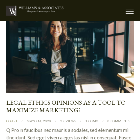
LEGAL ETHICS OPINIONS AS A TOOL TO
MAXIMIZE MARKETING?
COURT
MAYO 14, 2020
2K
VIEWS
1
COMO
0
COMMENTS
Q Proin faucibus nec mauris a sodales, sed elementum mi
tincidunt. Sed eget viverra egestas nisi in consequat. Fusce