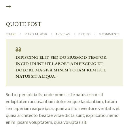
QUOTE POST
COURT
MAYO 14, 2020
1K
VIEWS
0
COMO
0
COMMENTS
DIPISCING ELIT, SED DO EIUSMOD TEMPOR
INCID IDUNT UT LABORE ADIPISCING ET
DOLORE MAGNA MINIM TOTAM REM ISTE
NATUS SIT ALIQUA.
Sed ut perspiciatis, unde omnis iste natus error sit
voluptatem accusantium doloremque laudantium, totam
rem aperiam eaque ipsa, quae ab illo inventore veritatis et
quasi architecto beatae vitae dicta sunt, explicabo. nemo
enim ipsam voluptatem, quia voluptas sit.