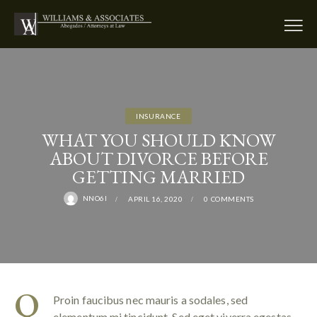
INSURANCE
WHAT YOU SHOULD KNOW
ABOUT DIVORCE BEFORE
GETTING MARRIED
NNO6I
APRIL 16, 2020
0
COMMENTS
Q
Proin faucibus nec mauris a sodales, sed
elementum mi tincidunt. Sed eget viverra egestas