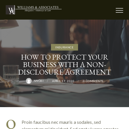
INSURANCE
HOW TO PROTECT YOUR
BUSINESS WITH A NON-
DISCLOSURE AGREEMENT
NNO6I
APRIL 17, 2020
0
COMMENTS
Q
Proin faucibus nec mauris a sodales, sed
elementum mi tincidunt. Sed eget viverra egestas