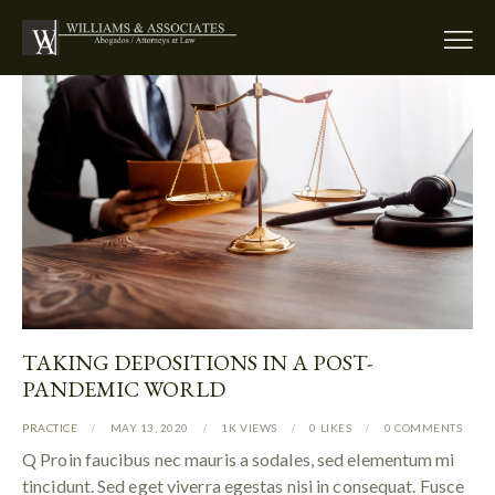
TAKING DEPOSITIONS IN A POST-
PANDEMIC WORLD
PRACTICE
MAY 13, 2020
1K
VIEWS
0
LIKES
0
COMMENTS
Q Proin faucibus nec mauris a sodales, sed elementum mi
tincidunt. Sed eget viverra egestas nisi in consequat. Fusce