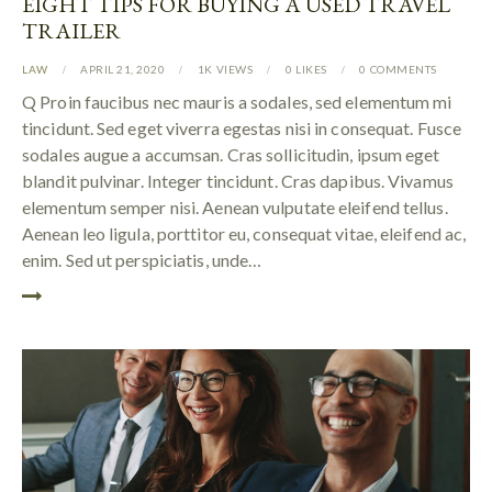
EIGHT TIPS FOR BUYING A USED TRAVEL
TRAILER
LAW
APRIL 21, 2020
1K
VIEWS
0
LIKES
0
COMMENTS
Q Proin faucibus nec mauris a sodales, sed elementum mi
tincidunt. Sed eget viverra egestas nisi in consequat. Fusce
sodales augue a accumsan. Cras sollicitudin, ipsum eget
blandit pulvinar. Integer tincidunt. Cras dapibus. Vivamus
elementum semper nisi. Aenean vulputate eleifend tellus.
Aenean leo ligula, porttitor eu, consequat vitae, eleifend ac,
enim. Sed ut perspiciatis, unde…