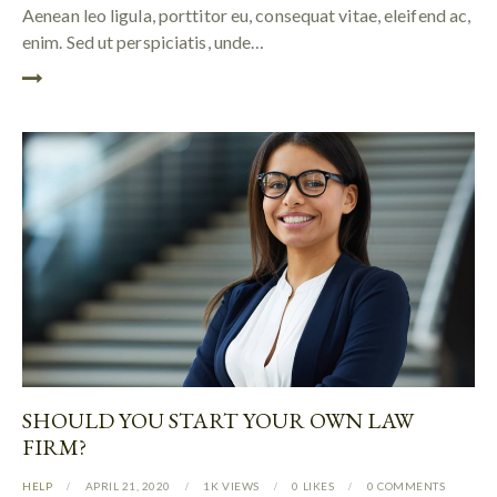
Aenean leo ligula, porttitor eu, consequat vitae, eleifend ac,
enim. Sed ut perspiciatis, unde…
SHOULD YOU START YOUR OWN LAW
FIRM?
HELP
APRIL 21, 2020
1K
VIEWS
0
LIKES
0
COMMENTS