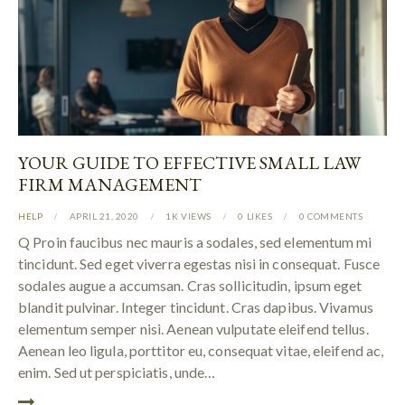
YOUR GUIDE TO EFFECTIVE SMALL LAW
FIRM MANAGEMENT
HELP
APRIL 21, 2020
1K
VIEWS
0
LIKES
0
COMMENTS
Q Proin faucibus nec mauris a sodales, sed elementum mi
tincidunt. Sed eget viverra egestas nisi in consequat. Fusce
sodales augue a accumsan. Cras sollicitudin, ipsum eget
blandit pulvinar. Integer tincidunt. Cras dapibus. Vivamus
elementum semper nisi. Aenean vulputate eleifend tellus.
Aenean leo ligula, porttitor eu, consequat vitae, eleifend ac,
enim. Sed ut perspiciatis, unde…