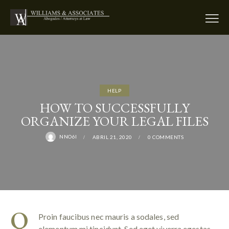
HELP
HOW TO SUCCESSFULLY
ORGANIZE YOUR LEGAL FILES
NNO6I
ABRIL 21, 2020
0
COMMENTS
Q
Proin faucibus nec mauris a sodales, sed
elementum mi tincidunt. Sed eget viverra egestas