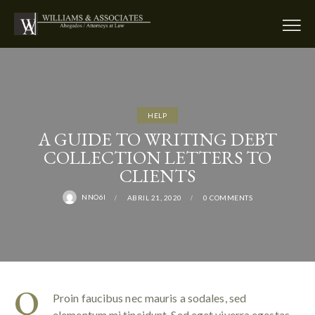
HELP
A GUIDE TO WRITING DEBT
COLLECTION LETTERS TO
CLIENTS
NNO6I
ABRIL 21, 2020
0
COMMENTS
Q
Proin faucibus nec mauris a sodales, sed
elementum mi tincidunt. Sed eget viverra egestas