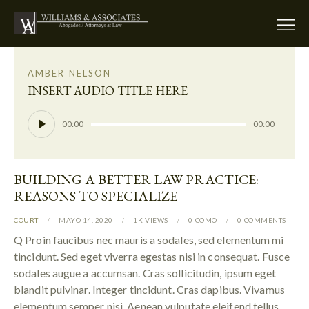
AMBER NELSON
INSERT AUDIO TITLE HERE
Reproductor
00:00
00:00
de
audio
BUILDING A BETTER LAW PRACTICE:
REASONS TO SPECIALIZE
COURT
MAYO 14, 2020
1K
VIEWS
0
COMO
0
COMMENTS
Q Proin faucibus nec mauris a sodales, sed elementum mi
tincidunt. Sed eget viverra egestas nisi in consequat. Fusce
sodales augue a accumsan. Cras sollicitudin, ipsum eget
blandit pulvinar. Integer tincidunt. Cras dapibus. Vivamus
elementum semper nisi. Aenean vulputate eleifend tellus.