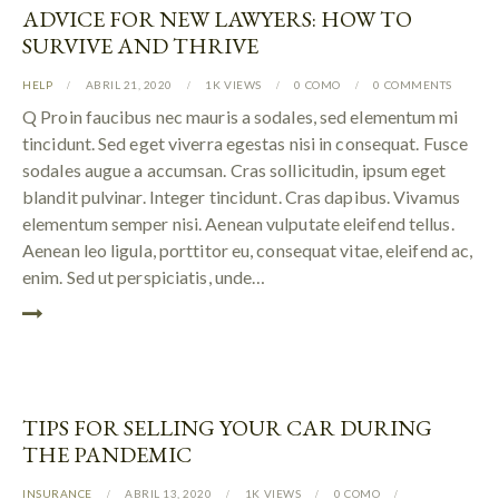
ADVICE FOR NEW LAWYERS: HOW TO
SURVIVE AND THRIVE
HELP
ABRIL 21, 2020
1K
VIEWS
0
COMO
0
COMMENTS
Q Proin faucibus nec mauris a sodales, sed elementum mi
tincidunt. Sed eget viverra egestas nisi in consequat. Fusce
sodales augue a accumsan. Cras sollicitudin, ipsum eget
blandit pulvinar. Integer tincidunt. Cras dapibus. Vivamus
elementum semper nisi. Aenean vulputate eleifend tellus.
Aenean leo ligula, porttitor eu, consequat vitae, eleifend ac,
enim. Sed ut perspiciatis, unde…
TIPS FOR SELLING YOUR CAR DURING
THE PANDEMIC
INSURANCE
ABRIL 13, 2020
1K
VIEWS
0
COMO