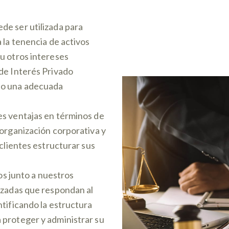
de ser utilizada para
 la tenencia de activos
u otros intereses
de Interés Privado
do una adecuada
es ventajas en términos de
 organización corporativa y
 clientes estructurar sus
os junto a nuestros
izadas que respondan al
ntificando la estructura
 proteger y administrar su